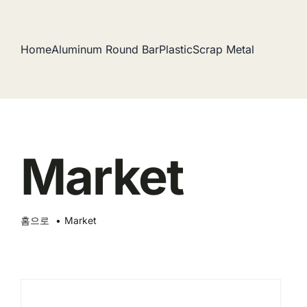
콘
텐
Home
Aluminum Round Bar
Plastic
Scrap Metal
츠
로
건
너
뛰
기
Market
홈으로
Market